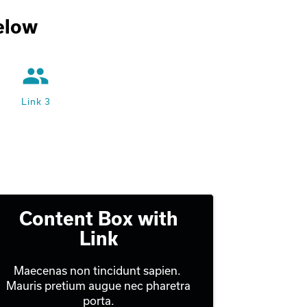
below
people
Link 3
Content Box with
Link
Maecenas non tincidunt sapien. 
Mauris pretium augue nec pharetra 
porta.