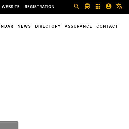
search
directions_bus
apps
account_circle
translate
 WEBSITE
REGISTRATION
ENDAR
NEWS
DIRECTORY
ASSURANCE
CONTACT