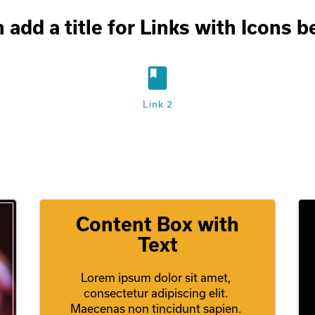
n add a title for Links with Icons 
book
Link 2
Content Box with
Text
Lorem ipsum dolor sit amet, 
consectetur adipiscing elit. 
Maecenas non tincidunt sapien. 